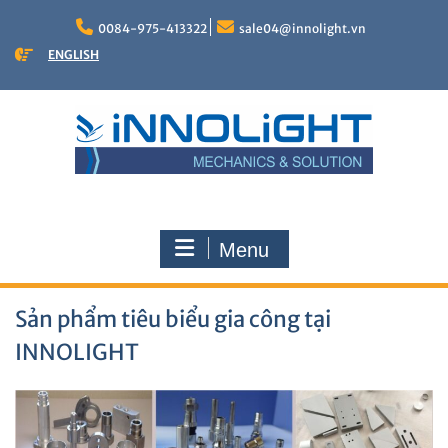
Skip
to
0084-975-413322
sale04@innolight.vn
content
ENGLISH
Menu
Sản phẩm tiêu biểu gia công tại
INNOLIGHT